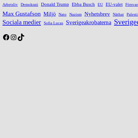
Donald Trump
Ebba Busch
EU-valet
Arbetsliv
Demokrati
EU
Försva
Max Gustafson
Miljö
Nyhetsbrev
Nato
Nazism
Näthat
Palest
Sverige
Sociala medier
Sverigeakrobaterna
Sofia Lucas
Facebook
Instagram
TikTok