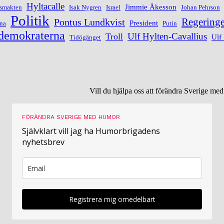
Hyltacalle
Jimmie Åkesson
rsmakten
Isak Nygren
Israel
Johan Pehrson
Politik
Regering
Pontus Lundkvist
President
ina
Putin
demokraterna
Ulf Hylten-Cavallius
Troll
Ulf
Tidögänget
Vill du hjälpa oss att förändra Sverige m
FÖRÄNDRA SVERIGE MED HUMOR
Självklart vill jag ha Humorbrigadens
nyhetsbrev
Registrera mig omedelbart