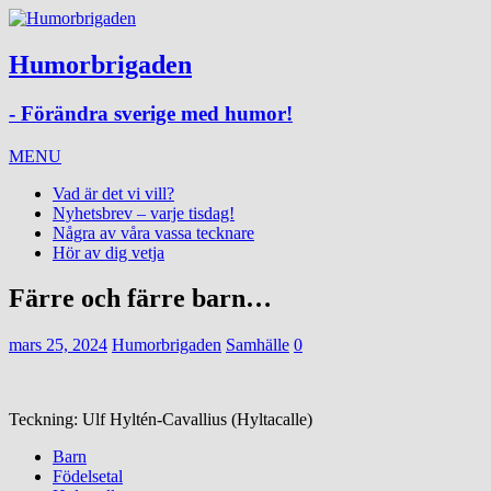
Humorbrigaden
- Förändra sverige med humor!
MENU
Vad är det vi vill?
Nyhetsbrev – varje tisdag!
Några av våra vassa tecknare
Hör av dig vetja
Färre och färre barn…
mars 25, 2024
Humorbrigaden
Samhälle
0
Teckning: Ulf Hyltén-Cavallius (Hyltacalle)
Barn
Födelsetal