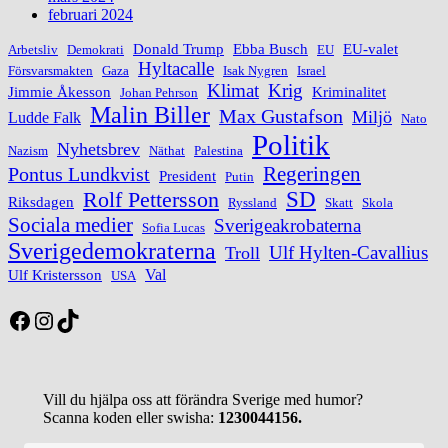
februari 2024
Donald Trump
Ebba Busch
EU-valet
Arbetsliv
Demokrati
EU
Hyltacalle
Försvarsmakten
Gaza
Isak Nygren
Israel
Klimat
Krig
Jimmie Åkesson
Kriminalitet
Johan Pehrson
Malin Biller
Max Gustafson
Miljö
Ludde Falk
Nato
Politik
Nyhetsbrev
Nazism
Näthat
Palestina
Regeringen
Pontus Lundkvist
President
Putin
Rolf Pettersson
SD
Riksdagen
Ryssland
Skatt
Skola
Sociala medier
Sverigeakrobaterna
Sofia Lucas
Sverigedemokraterna
Ulf Hylten-Cavallius
Troll
Val
Ulf Kristersson
USA
Facebook
Instagram
TikTok
Vill du hjälpa oss att förändra Sverige med humor?
Scanna koden eller swisha:
1230044156.