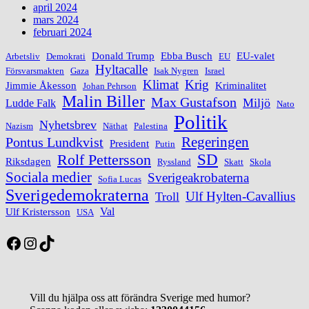
april 2024
mars 2024
februari 2024
Donald Trump
Ebba Busch
EU-valet
Arbetsliv
Demokrati
EU
Hyltacalle
Försvarsmakten
Gaza
Isak Nygren
Israel
Klimat
Krig
Jimmie Åkesson
Kriminalitet
Johan Pehrson
Malin Biller
Max Gustafson
Miljö
Ludde Falk
Nato
Politik
Nyhetsbrev
Nazism
Näthat
Palestina
Regeringen
Pontus Lundkvist
President
Putin
Rolf Pettersson
SD
Riksdagen
Ryssland
Skatt
Skola
Sociala medier
Sverigeakrobaterna
Sofia Lucas
Sverigedemokraterna
Ulf Hylten-Cavallius
Troll
Val
Ulf Kristersson
USA
Facebook
Instagram
TikTok
Vill du hjälpa oss att förändra Sverige med humor?