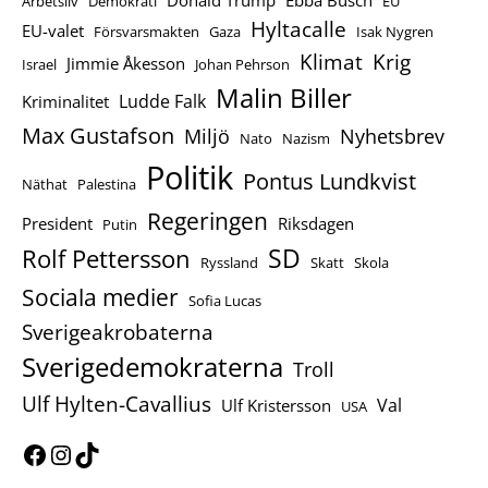
Donald Trump
Ebba Busch
Arbetsliv
Demokrati
EU
Hyltacalle
EU-valet
Försvarsmakten
Gaza
Isak Nygren
Klimat
Krig
Jimmie Åkesson
Israel
Johan Pehrson
Malin Biller
Ludde Falk
Kriminalitet
Max Gustafson
Miljö
Nyhetsbrev
Nato
Nazism
Politik
Pontus Lundkvist
Näthat
Palestina
Regeringen
President
Riksdagen
Putin
Rolf Pettersson
SD
Ryssland
Skatt
Skola
Sociala medier
Sofia Lucas
Sverigeakrobaterna
Sverigedemokraterna
Troll
Ulf Hylten-Cavallius
Val
Ulf Kristersson
USA