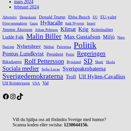
mars 2024
februari 2024
Donald Trump
Ebba Busch
EU-valet
Arbetsliv
Demokrati
EU
Hyltacalle
Försvarsmakten
Gaza
Isak Nygren
Israel
Klimat
Krig
Jimmie Åkesson
Kriminalitet
Johan Pehrson
Malin Biller
Max Gustafson
Miljö
Ludde Falk
Nato
Politik
Nyhetsbrev
Nazism
Näthat
Palestina
Regeringen
Pontus Lundkvist
President
Putin
Rolf Pettersson
SD
Riksdagen
Ryssland
Skatt
Skola
Sociala medier
Sverigeakrobaterna
Sofia Lucas
Sverigedemokraterna
Ulf Hylten-Cavallius
Troll
Val
Ulf Kristersson
USA
Facebook
Instagram
TikTok
Vill du hjälpa oss att förändra Sverige med humor?
Scanna koden eller swisha:
1230044156.