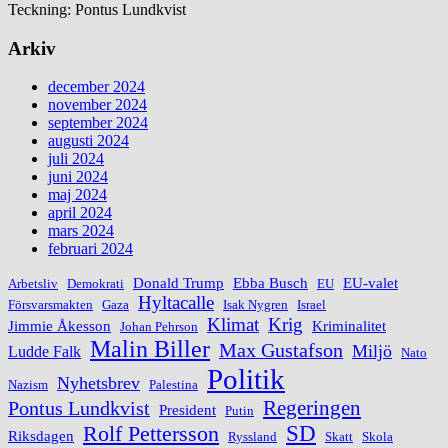
Teckning: Pontus Lundkvist
Arkiv
december 2024
november 2024
september 2024
augusti 2024
juli 2024
juni 2024
maj 2024
april 2024
mars 2024
februari 2024
Donald Trump
Ebba Busch
EU-valet
Arbetsliv
Demokrati
EU
Hyltacalle
Försvarsmakten
Gaza
Isak Nygren
Israel
Klimat
Krig
Jimmie Åkesson
Kriminalitet
Johan Pehrson
Malin Biller
Max Gustafson
Miljö
Ludde Falk
Nato
Politik
Nyhetsbrev
Nazism
Palestina
Regeringen
Pontus Lundkvist
President
Putin
Rolf Pettersson
SD
Riksdagen
Ryssland
Skatt
Skola