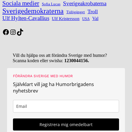
Sociala medier
Sverigeakrobaterna
Sofia Lucas
Sverigedemokraterna
Troll
Tidögänget
Ulf Hylten-Cavallius
Val
Ulf Kristersson
USA
Facebook
Instagram
TikTok
Vill du hjälpa oss att förändra Sverige med humor?
Scanna koden eller swisha:
1230044156.
FÖRÄNDRA SVERIGE MED HUMOR
Självklart vill jag ha Humorbrigadens
nyhetsbrev
Registrera mig omedelbart