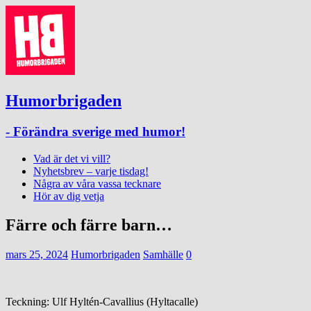
Humorbrigaden
- Förändra sverige med humor!
Vad är det vi vill?
Nyhetsbrev – varje tisdag!
Några av våra vassa tecknare
Hör av dig vetja
Färre och färre barn…
mars 25, 2024
Humorbrigaden
Samhälle
0
Teckning: Ulf Hyltén-Cavallius (Hyltacalle)