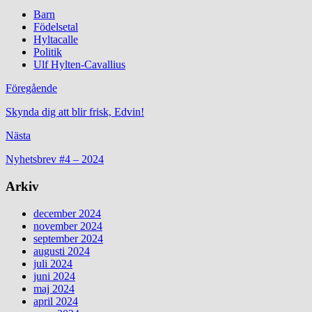
Barn
Födelsetal
Hyltacalle
Politik
Ulf Hylten-Cavallius
Föregående
Skynda dig att blir frisk, Edvin!
Nästa
Nyhetsbrev #4 – 2024
Arkiv
december 2024
november 2024
september 2024
augusti 2024
juli 2024
juni 2024
maj 2024
april 2024