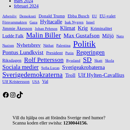
mars 2024
februari 2024
Donald Trump
Ebba Busch
EU-valet
Arbetsliv
Demokrati
EU
Hyltacalle
Försvarsmakten
Gaza
Isak Nygren
Israel
Klimat
Krig
Jimmie Åkesson
Kriminalitet
Johan Pehrson
Malin Biller
Max Gustafson
Miljö
Ludde Falk
Nato
Politik
Nyhetsbrev
Nazism
Näthat
Palestina
Regeringen
Pontus Lundkvist
President
Putin
Rolf Pettersson
SD
Riksdagen
Ryssland
Skatt
Skola
Sociala medier
Sverigeakrobaterna
Sofia Lucas
Sverigedemokraterna
Ulf Hylten-Cavallius
Troll
Val
Ulf Kristersson
USA
Facebook
Instagram
TikTok
Vill du hjälpa oss att förändra Sverige med humor?
Scanna koden eller swisha:
1230044156.