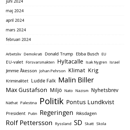
juni 2024
maj 2024
april 2024
mars 2024
februari 2024
Donald Trump
Ebba Busch
Arbetsliv
Demokrati
EU
Hyltacalle
EU-valet
Försvarsmakten
Isak Nygren
Israel
Klimat
Krig
Jimmie Åkesson
Johan Pehrson
Malin Biller
Ludde Falk
Kriminalitet
Max Gustafson
Miljö
Nyhetsbrev
Nato
Nazism
Politik
Pontus Lundkvist
Näthat
Palestina
Regeringen
President
Riksdagen
Putin
Rolf Pettersson
SD
Ryssland
Skatt
Skola