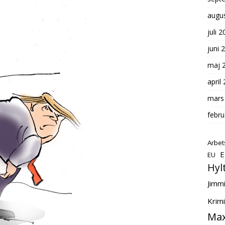
augus
juli 
juni 
maj 
april
mars
febru
Arbet
E
EU
Hyl
Jimm
Krimi
Max