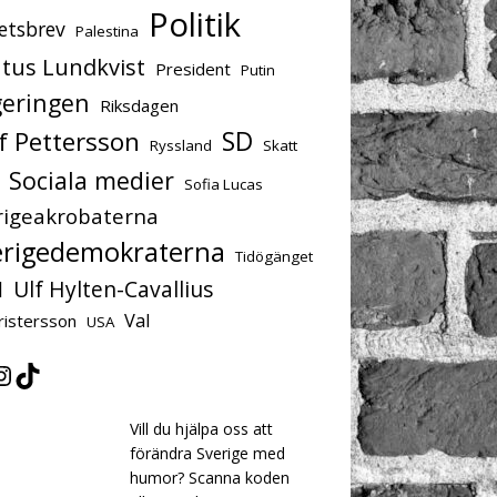
Politik
etsbrev
Palestina
tus Lundkvist
President
Putin
eringen
Riksdagen
f Pettersson
SD
Ryssland
Skatt
Sociala medier
Sofia Lucas
rigeakrobaterna
erigedemokraterna
Tidögänget
Ulf Hylten-Cavallius
l
Val
ristersson
USA
Vill du hjälpa oss att
förändra Sverige med
humor? Scanna koden