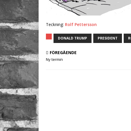
Teckning:
Rolf Pettersson
DONALD TRUMP
PRESIDENT
R
FÖREGÅENDE
Ny termin