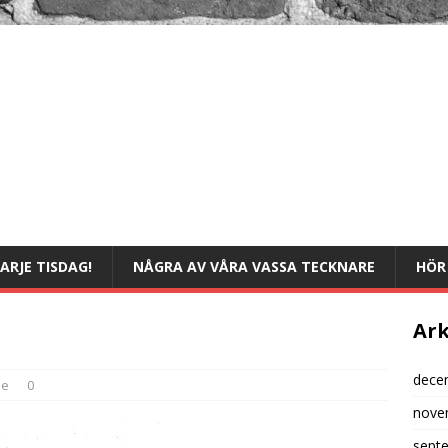
ARJE TISDAG!
NÅGRA AV VÅRA VASSA TECKNARE
HÖR 
Ark
dece
le
0
nove
sept