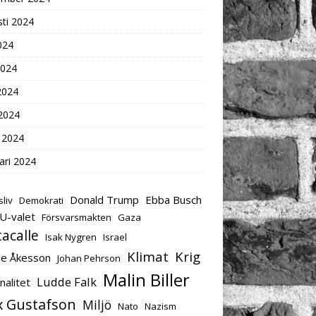
ti 2024
2024
2024
2024
 2024
 2024
ari 2024
Donald Trump
Ebba Busch
sliv
Demokrati
U-valet
Försvarsmakten
Gaza
tacalle
Isak Nygren
Israel
Klimat
Krig
ie Åkesson
Johan Pehrson
Malin Biller
Ludde Falk
nalitet
 Gustafson
Miljö
Nato
Nazism